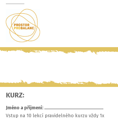
KURZ:
Jméno a příjmení: ........................................................
Vstup na 10 lekcí pravidelného kurzu vždy 1x