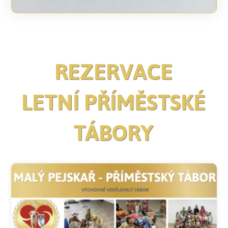
REZERVACE
LETNÍ PŘÍMĚSTSKÉ
TÁBORY