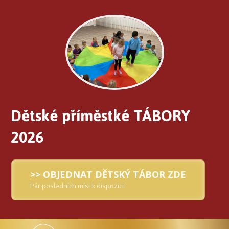
Dětské příměstké TÁBORY
2026
>> OBJEDNAT DĚTSKÝ TÁBOR ZDE
Pár posledních míst k dispozici