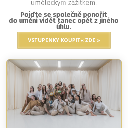
uměleckým zážitkem.
Pojďte se společně ponořit
do umění vidět tanec opět z jiného
úhlu.
VSTUPENKY KOUPIT« ZDE »