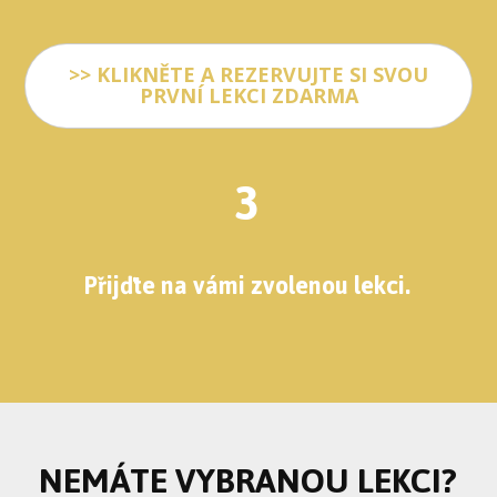
>> KLIKNĚTE A REZERVUJTE SI SVOU
PRVNÍ LEKCI ZDARMA
3
Přijďte na vámi zvolenou lekci.
NEMÁTE VYBRANOU LEKCI?