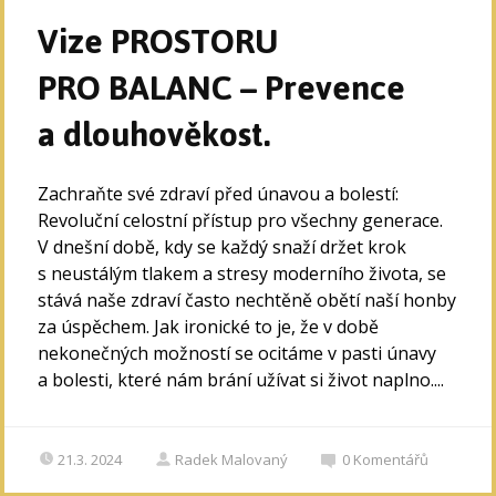
Vize PROSTORU
PRO BALANC – Prevence
a dlouhověkost.
Zachraňte své zdraví před únavou a bolestí:
Revoluční celostní přístup pro všechny generace.
V dnešní době, kdy se každý snaží držet krok
s neustálým tlakem a stresy moderního života, se
stává naše zdraví často nechtěně obětí naší honby
za úspěchem. Jak ironické to je, že v době
nekonečných možností se ocitáme v pasti únavy
a bolesti, které nám brání užívat si život naplno....
21.3. 2024
Radek Malovaný
0
Komentářů