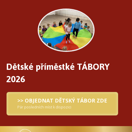
Dětské příměstké TÁBORY
2026
>> OBJEDNAT DĚTSKÝ TÁBOR ZDE
Pár posledních míst k dispozici