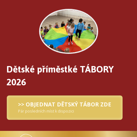
Dětské příměstké TÁBORY
2026
>> OBJEDNAT DĚTSKÝ TÁBOR ZDE
Pár posledních míst k dispozici