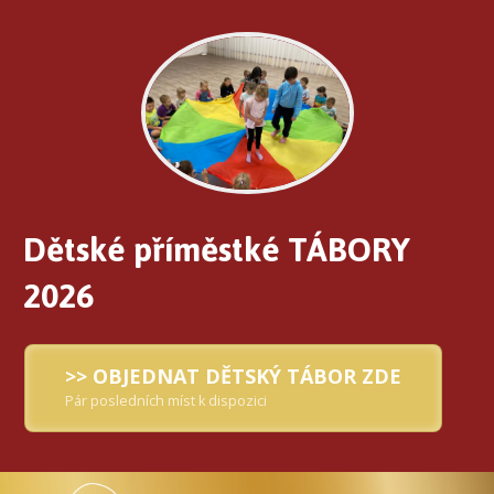
Dětské příměstké TÁBORY
2026
>> OBJEDNAT DĚTSKÝ TÁBOR ZDE
Pár posledních míst k dispozici