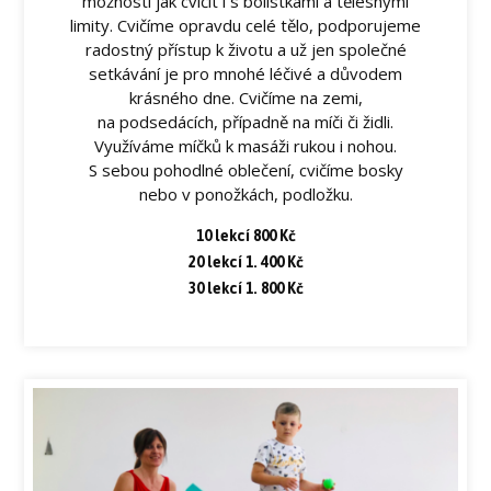
možnosti jak cvičit i s bolístkami a tělesnými
limity. Cvičíme opravdu celé tělo, podporujeme
radostný přístup k životu a už jen společné
setkávání je pro mnohé léčivé a důvodem
krásného dne. Cvičíme na zemi,
na podsedácích, případně na míči či židli.
Využíváme míčků k masáži rukou i nohou.
S sebou pohodlné oblečení, cvičíme bosky
nebo v ponožkách, podložku.
10 lekcí 800 Kč
20 lekcí 1. 400 Kč
30 lekcí 1. 800 Kč