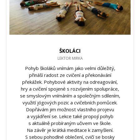
ŠKOLÁCI
LEKTOR MIRKA
Pohyb školáků vnímám jako velmi důležitý,
přináší radost ze cvičení a překonávání
překážek. Pohybové aktivity na odreagování,
hry a cvičení spojené s rozvíjením spolupráce,
se smyslovým vnímáním a společným sdílením,
využití jógových pozic a cvičebních pomůcek.
Dopřávám jim možnost vlastního projevu
a vyjádření se. Lekce také propojí pohyb
s aktuálně probíraným učivem ve škole.
Na závěr je krátká meditace k zamyšlení.
S sebou pohodlné oblečení, cvičí se bosky