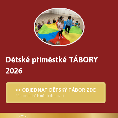
Dětské příměstké TÁBORY
2026
>> OBJEDNAT DĚTSKÝ TÁBOR ZDE
Pár posledních míst k dispozici