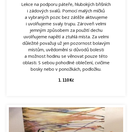
Lekce na podporu páteře, hlubokých břišních
i zádových svalů. Pomocí malých míčků
a vybraných pozic bez zátěže aktivujeme
i uvolňujeme svaly trupu. Zároveň velmi
jemným způsobem za použití dechu
uvolňujeme napětí a ztuhlá místa. Za velmi
důležité považuji už jen pozornost bolavým
místům, uvědomění si důvodů bolesti
a možnost hodinu se věnovat pouze této
oblasti. S sebou pohodlné oblečení, cvičíme
bosky nebo v ponožkách, podložku.
1. 110 Kč