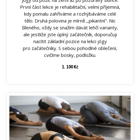
jógy od pozic na zemi až po pozdravy slunce.
První část lekce je rehabilitační, velmi příjemná,
kdy pomalu zahříváme a rozhýbáváme celé
tělo. Druhá polovina je mírně ,,pikantní". Nic
šíleného, vždy se snažím dávát lehčí varianty,
ale jestliže jste úplný začátečník, doporučuji
nacítit základní pozice na lekci jógy
pro začátečníky. S sebou pohodlné oblečení,
cvičíme bosky, podložku.
1. 100 Kč