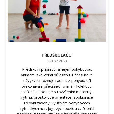
PŘEDŠKOLÁČCI
LEKTOR MIRKA
Předškolní přípravu, a nejen pohybovou,
vnímám jako velmi důležitou. Přináší nové
návyky, umožňuje radost z pohybu, učí
překonávání překážek i vnímání kolektivu.
Cvičení je spojené s rozvíjením motoriky,
rytmu, prostorové orientace, spolupráce
i slovní zásoby. Využívám pohybových
i rytmických her, jógových pozic a cvičebních
pomůcek k tomu, aby se dětem tělo procvičilo