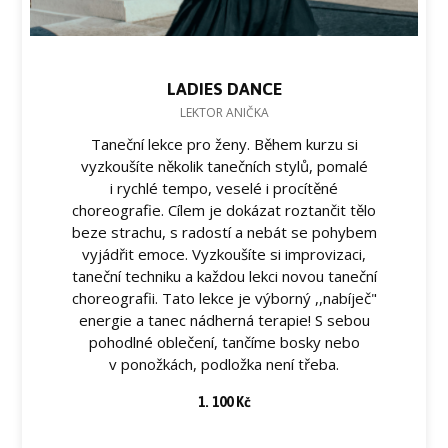
LADIES DANCE
LEKTOR ANIČKA
Taneční lekce pro ženy. Během kurzu si
vyzkoušíte několik tanečních stylů, pomalé
i rychlé tempo, veselé i procítěné
choreografie. Cílem je dokázat roztančit tělo
beze strachu, s radostí a nebát se pohybem
vyjádřit emoce. Vyzkoušíte si improvizaci,
taneční techniku a každou lekci novou taneční
choreografii. Tato lekce je výborný ,,nabíječ"
energie a tanec nádherná terapie! S sebou
pohodlné oblečení, tančíme bosky nebo
v ponožkách, podložka není třeba.
1. 100 Kč