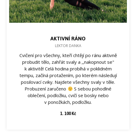
AKTIVNÍ RÁNO
LEKTOR DANKA
Cvičení pro všechny, kteří chtějí po ránu aktivně
probudit tělo, zahřát svaly a ,,nakopnout se"
k aktivitě! Celá hodina probíhá v poklidném
tempu, začíná protažením, po kterém následují
posilovací cviky. Najdete všechny svaly v těle.
Probuzení zaručeno
S sebou pohodlné
oblečení, podložku, cvičí se bosky nebo
v ponožkách, podložku.
1. 100 Kč