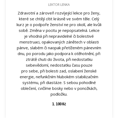
LEKTOR LENKA
Zdravotní a zároveň rozvíjející lekce pro ženy,
které se chtějí cítit krásně ve svém těle. Celý
kurz je o podpoře ženství ne pro okolí, ale kvůli
sobě. Změna v pocitu je nepopsatelná. Lekce
je vhodná při nepravidelné či bolestivé
menstruaci, opakovaných zánětech v oblasti
pánve, slabém či naopak přetíženém pánevním
dnu, po porodu jako podpora k otěhotnění, při
ztrátě chuti do života, při nedostatku
sebevědomí, nedostatku času pouze
pro sebe, při bolesti zad, oslabení ženské
energie, nefunkčním hlubokém stabilizačním
systému, při diastáze. S sebou pohodlné
oblečení, cvičíme bosky nebo v ponožkách,
podložku.
1. 100 Kč