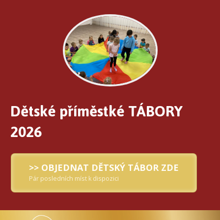
Dětské příměstké TÁBORY
2026
>> OBJEDNAT DĚTSKÝ TÁBOR ZDE
Pár posledních míst k dispozici