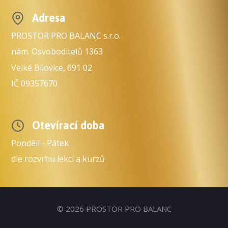
Adresa
PROSTOR PRO BALANC s.r.o.
nám. Osvoboditelů 1363
Velké Bílovice, 691 02
IČ 09357670
Otevírací doba
Pondělí - Pátek
dle rozvrhu lekcí a kurzů
© 2026 PROSTOR PRO BALANC